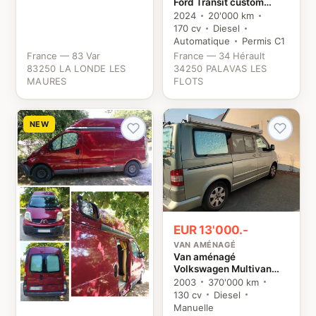
Ford Transit custom
NUGGET Ford
2024
20'000 km
170 cv
Diesel
Automatique
Permis C1
France — 83 Var
France — 34 Hérault
83250 LA LONDE LES
34250 PALAVAS LES
MAURES
FLOTS
NEW
EUR 13'000.-
VAN AMÉNAGÉ
Van aménagé
Volkswagen Multivan
TDI 130 VW
2003
370'000 km
130 cv
Diesel
Manuelle