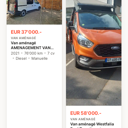
EUR 37'000.-
VAN AMÉNAGÉ
Van aménagé
AMENAGEMENT VAN
MANIA KIT NORD
2021
76'000 km
7 cv
TRAFIC 3 Renault
Diesel
Manuelle
EUR 58'000.-
VAN AMÉNAGÉ
Van aménagé Westfalia