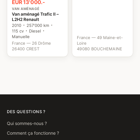
EUR 13'000.-
VAN AMÉNAGÉ
Van aménagé Trafic II –
L2H2 Renault
2010
257'000 km
115 cv
Diesel
Manuelle
France — 49 Maine-et-
France — 26 Drôme
Loire
26400 CREST
49080 BOUCHEMAINE
DES QUESTIONS ?
Qui sommes-nous ?
Comment ça fonctionne ?