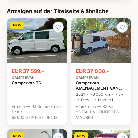
Anzeigen auf der Titelseite & ähnliche
NEW
EUR 37'599.-
EUR 37'000.-
CAMPERVAN
CAMPERVAN
Campervan T6
Campervan
AMENAGEMENT VAN
MANIA KIT NORD
2021
76'000 km
7 cv
TRAFIC 3 Renault
Diesel
Manuell
France — 93 Seine-Saint-
Frankreich — 83 Var
Denis
83250 LA LONDE LES
93000 SEINE ST DENIS
MAURES
NEW
NEW