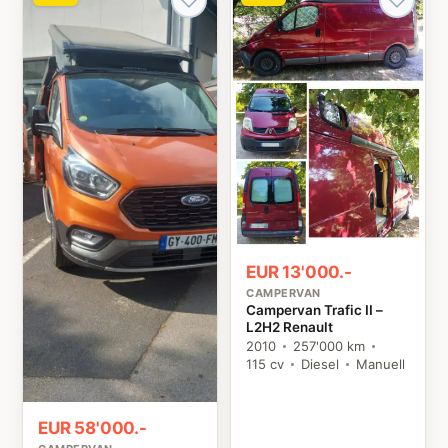
EUR 13'000.-
CAMPERVAN
Campervan Trafic II –
L2H2 Renault
2010
257'000 km
115 cv
Diesel
Manuell
EUR 58'000.-