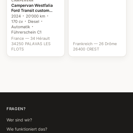
CAMPERVAN
Campervan Westfalia
Ford Transit custom
NUGGET Ford
2024
20'000 km
170 cv
Diesel
Automatik
Führerschein C1
France — 34 Hérault
34250 PALAVAS LES
Frankreich — 26 Drôme
FLOTS
26400 CREST
FRAGEN?
Wer sind wir?
Wie funktioniert das?