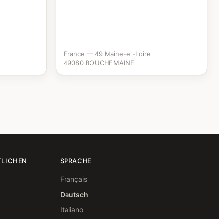
France — 49 Maine-et-Loire
49080 BOUCHEMAINE
TLICHEN
SPRACHE
Français
Deutsch
Italiano