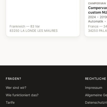
CAMPERVAN
Campervan 
custom NU
2024
20'0
Automatik
Frankreich — 83 Var
France — 34
83250 LA LONDE LES MAURES
34250 PALA
FRAGEN?
RECHTLICHE
Wer sind wir?
Impressum
Wie funktioniert das?
Allgemeine G
Tarife
Datenschutzric