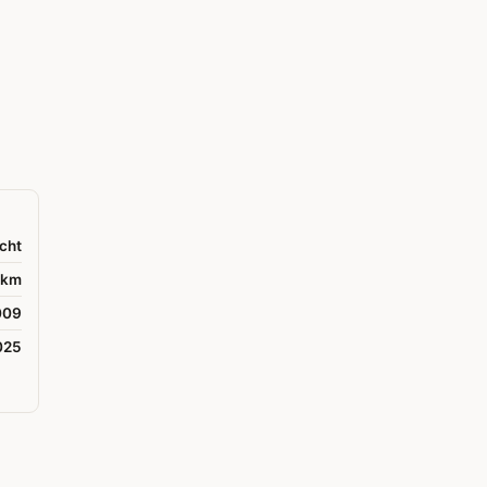
cht
 km
009
025