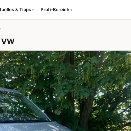
tuelles & Tipps
Profi-Bereich
▾
▾
W
a VW