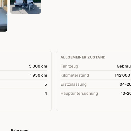
ALLGEMEINER ZUSTAND
5'000 cm
Fahrzeug
Gebrau
1'950 cm
Kilometerstand
142'600
5
Erstzulassung
04-2
4
Hauptuntersuchung
10-2
Fahrzeug