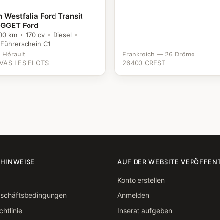
Westfalia Ford Transit
GGET Ford
00 km
170 cv
Diesel
Führerschein C1
 Hérault
Frankreich — 26 Drôme
VAS LES FLOTS
26400 CREST
 HINWEISE
AUF DER WEBSITE VERÖFFEN
Konto erstellen
eschäftsbedingungen
Anmelden
htlinie
Inserat aufgeben