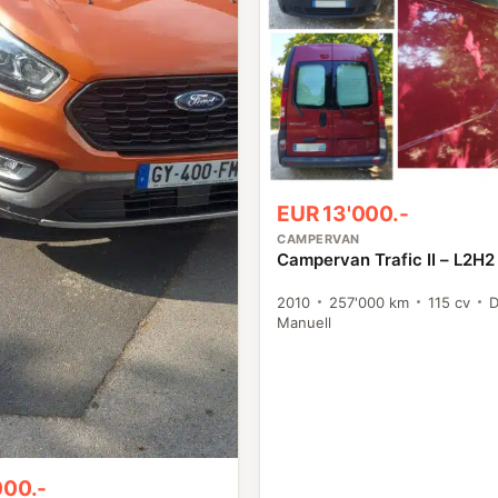
EUR 13'000.-
CAMPERVAN
Campervan Trafic II – L2H2
2010
257'000 km
115 cv
D
Manuell
000.-