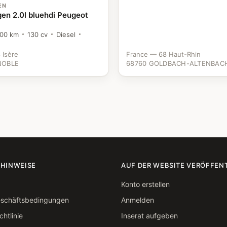
EN
n 2.0l bluehdi Peugeot
000 km
130 cv
Diesel
 Isère
France — 68 Haut-Rhin
NOBLE
68760 GOLDBACH-ALTENBAC
 HINWEISE
AUF DER WEBSITE VERÖFFEN
Konto erstellen
eschäftsbedingungen
Anmelden
htlinie
Inserat aufgeben