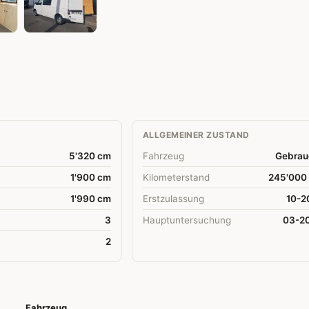
ALLGEMEINER ZUSTAND
5'320 cm
Fahrzeug
Gebrau
1'900 cm
Kilometerstand
245'000
1'990 cm
Erstzulassung
10-2
3
Hauptuntersuchung
03-2
2
Fahrzeug