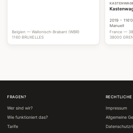
KASTENWAG
Kastenwage
2019
116'
Manuell
Belgien — Wallonisch-Brabant (WBR)
France — 38
1160 BRUXELLES
38000 GRE
FRAGEN?
RECHTLICHE
Wer sind wir?
Impressum
Wie funktioniert das?
Allgemeine G
Tarife
Datenschutzric