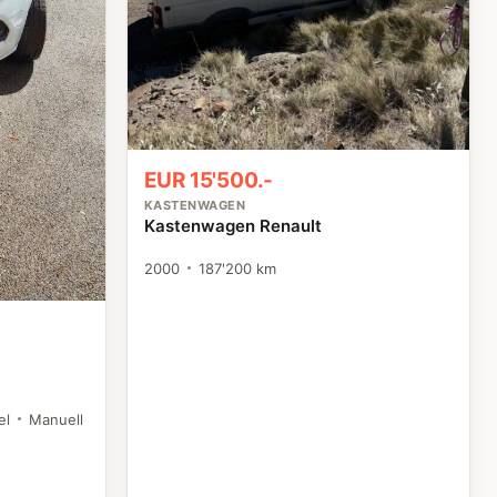
EUR 15'500.-
KASTENWAGEN
Kastenwagen Renault
2000
187'200 km
el
Manuell