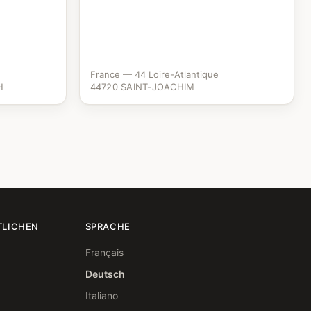
France — 44 Loire-Atlantique
H
44720 SAINT-JOACHIM
TLICHEN
SPRACHE
Français
Deutsch
Italiano