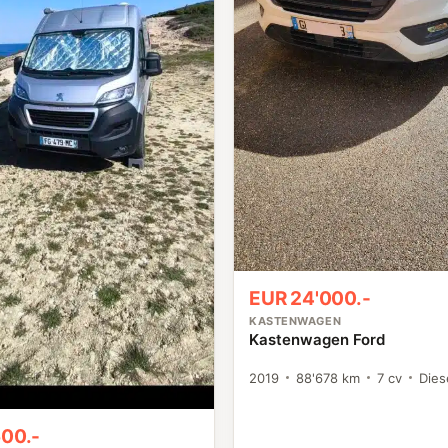
EUR 24'000.-
KASTENWAGEN
Kastenwagen Ford
2019
88'678 km
7 cv
Dies
500.-