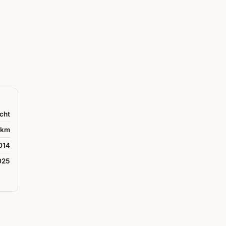
cht
 km
014
025