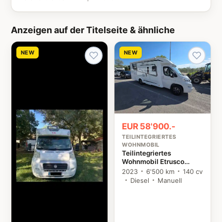
Anzeigen auf der Titelseite & ähnliche
NEW
NEW
EUR 58'900.-
TEILINTEGRIERTES
WOHNMOBIL
Teilintegriertes
Wohnmobil Etrusco
T7400SBC Citroën
2023
6'500 km
140 cv
Diesel
Manuell