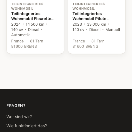
TEILINTEGRIERTES
TEILINTEGRIERTES
WOHNMOBIL
WOHNMOBIL
Teilintegriertes
Teilintegriertes
Wohnmobil Fleurette
Wohnmobil Pilote
Florium Baxter 64 LDF
P746FGJ Evidence
2024
14'500 km
2023
33'000 km
Fiat
Citroën
140 cv
Diesel
140 cv
Diesel
Manuell
Automatik
France — 81 Tarn
France — 81 Tarn
81600 BRENS
81600 BRENS
FRAGEN?
Wer sind wir?
Wie funktioniert das?