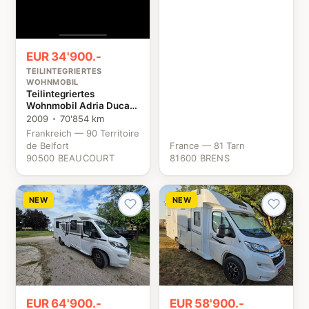
EUR 34'900.-
TEILINTEGRIERTES
WOHNMOBIL
Teilintegriertes
Wohnmobil Adria Ducato
Fiat
2009
70'854 km
Frankreich — 90 Territoire
de Belfort
France — 81 Tarn
90500 BEAUCOURT
81600 BRENS
NEW
NEW
EUR 64'900.-
EUR 58'900.-