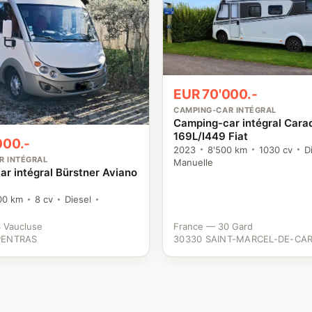
EUR 70'000.-
CAMPING-CAR INTÉGRAL
Camping-car intégral Cara
169L/I449 Fiat
000.-
2023
8'500 km
1030 cv
D
R INTÉGRAL
Manuelle
r intégral Bürstner Aviano
00 km
8 cv
Diesel
 Vaucluse
France — 30 Gard
PENTRAS
30330 SAINT-MARCEL-DE-CAR