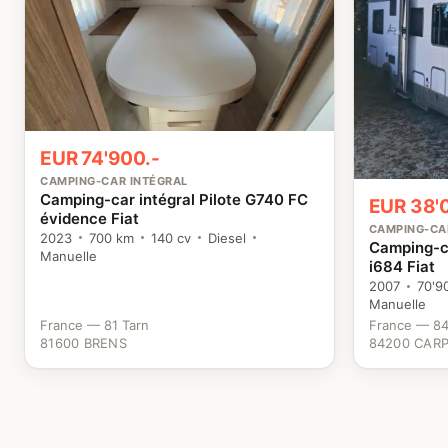
EUR 74'900.-
CAMPING-CAR INTÉGRAL
Camping-car intégral Pilote G740 FC
EUR 38'
évidence Fiat
CAMPING-CA
2023
700 km
140 cv
Diesel
Camping-ca
Manuelle
i684 Fiat
2007
70'9
Manuelle
France — 81 Tarn
France — 84
81600 BRENS
84200 CAR