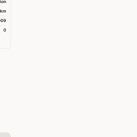
ion
 km
009
0