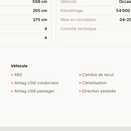
568 cm
Véhicule
Occas
205 cm
Kilométrage
54'000
275 cm
Mise en circulation
04-2
4
Contrôle technique
4
Véhicule
ABS
Caméra de recul
Airbag côté conducteur
Climatisation
Airbag côté passager
Direction assistée