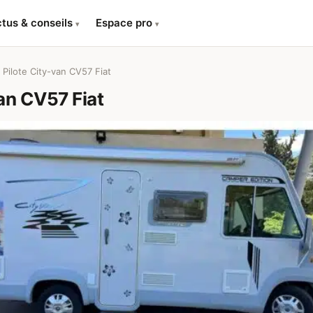
tus & conseils
Espace pro
▾
▾
Pilote City-van CV57 Fiat
an CV57 Fiat