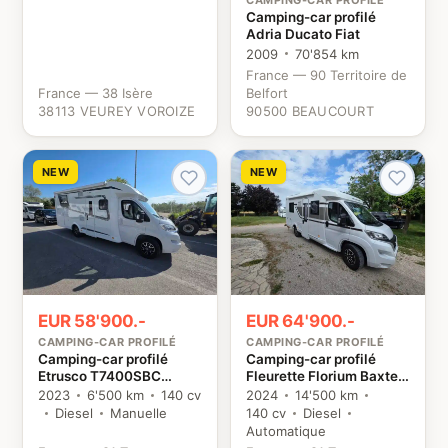
CAMPING-CAR PROFILÉ
Camping-car profilé
Adria Ducato Fiat
2009
70'854 km
France — 90 Territoire de
France — 38 Isère
Belfort
38113 VEUREY VOROIZE
90500 BEAUCOURT
NEW
NEW
EUR 58'900.-
EUR 64'900.-
CAMPING-CAR PROFILÉ
CAMPING-CAR PROFILÉ
Camping-car profilé
Camping-car profilé
Etrusco T7400SBC
Fleurette Florium Baxter
Citroën
64 LDF Fiat
2023
6'500 km
140 cv
2024
14'500 km
Diesel
Manuelle
140 cv
Diesel
Automatique