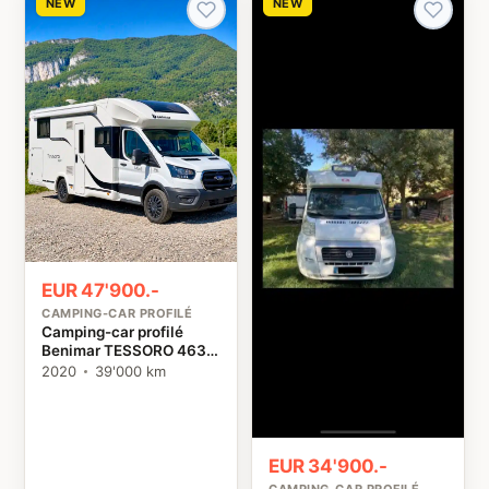
NEW
NEW
EUR 47'900.-
CAMPING-CAR PROFILÉ
Camping-car profilé
Benimar TESSORO 463
UP Ford
2020
39'000 km
EUR 34'900.-