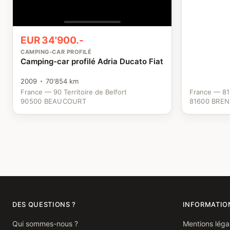
EUR 34'900.-
CAMPING-CAR PROFILÉ
Camping-car profilé Adria Ducato Fiat
2009
70'854 km
France — 90 Territoire de Belfort
France — 81
90500 BEAUCOURT
81600 BREN
DES QUESTIONS ?
INFORMATIO
Qui sommes-nous ?
Mentions léga