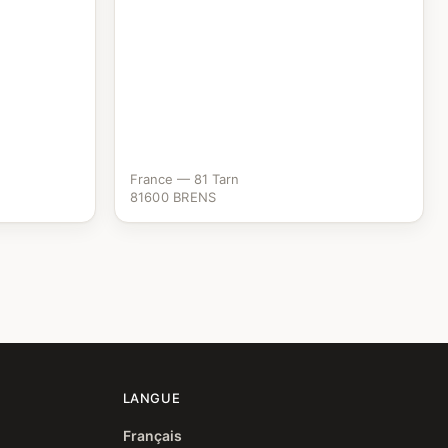
France — 81 Tarn
81600 BRENS
LANGUE
Français