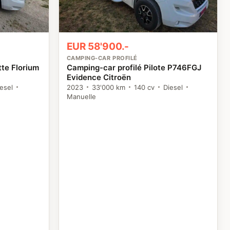
EUR 58'900.-
CAMPING-CAR PROFILÉ
tte Florium
Camping-car profilé Pilote P746FGJ
Evidence Citroën
esel
2023
33'000 km
140 cv
Diesel
Manuelle