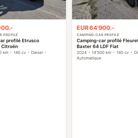
900.-
EUR 64'900.-
R PROFILÉ
CAMPING-CAR PROFILÉ
r profilé Etrusco
Camping-car profilé Fleure
Citroën
Baxter 64 LDF Fiat
0 km
140 cv
Diesel
2024
14'500 km
140 cv
Di
Automatique