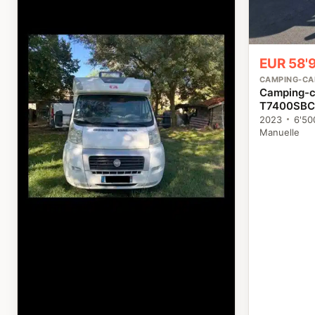
EUR 58'
CAMPING-CA
Camping-ca
T7400SBC 
2023
6'50
Manuelle