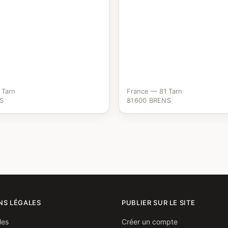
 Tarn
France — 81 Tarn
S
81600 BRENS
NS LÉGALES
PUBLIER SUR LE SITE
les
Créer un compte