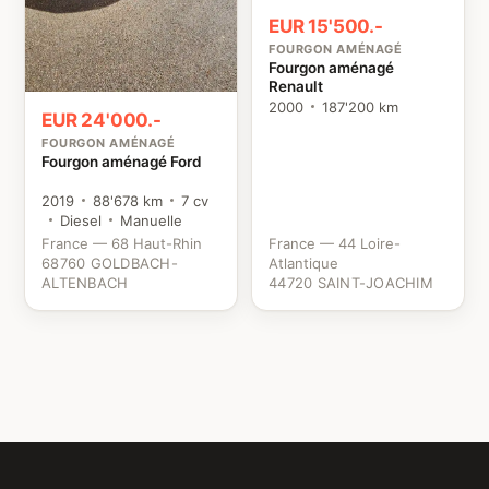
EUR 15'500.-
FOURGON AMÉNAGÉ
Fourgon aménagé
Renault
2000
187'200 km
EUR 24'000.-
FOURGON AMÉNAGÉ
Fourgon aménagé Ford
2019
88'678 km
7 cv
Diesel
Manuelle
France — 68 Haut-Rhin
France — 44 Loire-
68760 GOLDBACH-
Atlantique
ALTENBACH
44720 SAINT-JOACHIM