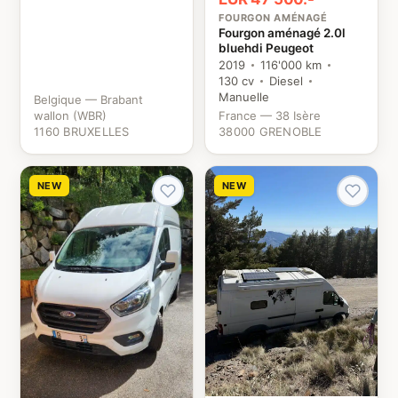
FOURGON AMÉNAGÉ
Fourgon aménagé 2.0l
bluehdi Peugeot
2019
116'000 km
130 cv
Diesel
Manuelle
Belgique — Brabant
wallon (WBR)
France — 38 Isère
1160 BRUXELLES
38000 GRENOBLE
NEW
NEW