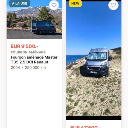
À LA UNE
NEW
EUR 9'500.-
FOURGON AMÉNAGÉ
Fourgon aménagé Master
T35 2.5 DCI Renault
2004
250'000 km
EUR 47'500.-