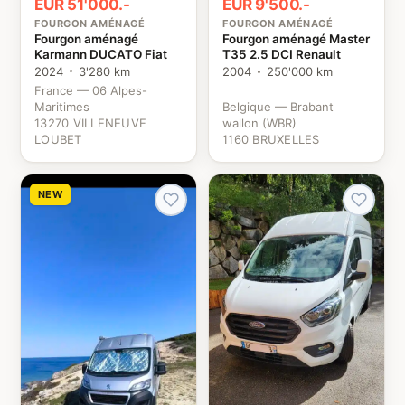
EUR 51'000.-
EUR 9'500.-
FOURGON AMÉNAGÉ
FOURGON AMÉNAGÉ
Fourgon aménagé
Fourgon aménagé Master
Karmann DUCATO Fiat
T35 2.5 DCI Renault
2024
3'280 km
2004
250'000 km
France — 06 Alpes-
Maritimes
Belgique — Brabant
13270 VILLENEUVE
wallon (WBR)
LOUBET
1160 BRUXELLES
NEW