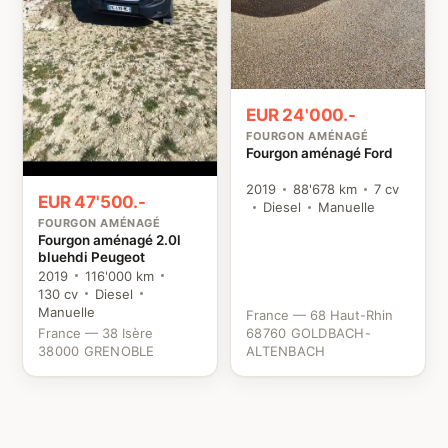
EUR 24'000.-
FOURGON AMÉNAGÉ
Fourgon aménagé Ford
2019
88'678 km
7 cv
EUR 47'500.-
Diesel
Manuelle
FOURGON AMÉNAGÉ
Fourgon aménagé 2.0l
bluehdi Peugeot
2019
116'000 km
130 cv
Diesel
Manuelle
France — 68 Haut-Rhin
France — 38 Isère
68760 GOLDBACH-
38000 GRENOBLE
ALTENBACH