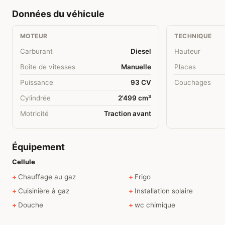
Données du véhicule
MOTEUR
TECHNIQUE
Carburant
Diesel
Hauteur
Boîte de vitesses
Manuelle
Places
Puissance
93 CV
Couchages
Cylindrée
2'499 cm³
Motricité
Traction avant
Équipement
Cellule
Chauffage au gaz
Frigo
Cuisinière à gaz
Installation solaire
Douche
wc chimique