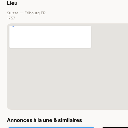
Lieu
Suisse — Fribourg FR
1757
Annonces à la une & similaires