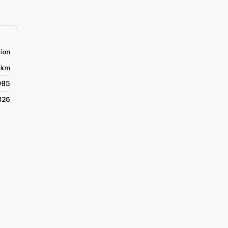
ion
 km
995
026