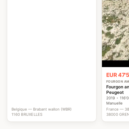
EUR 47'
FOURGON A
Fourgon am
Peugeot
2019
116'
Manuelle
Belgique — Brabant wallon (WBR)
France — 38
1160 BRUXELLES
38000 GRE