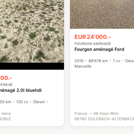
EUR 24'000.-
FOURGON AMÉNAGÉ
Fourgon aménagé Ford
2019
88'678 km
7 cv
Dies
Manuelle
500.-
MÉNAGÉ
énagé 2.0l bluehdi
000 km
130 cv
Diesel
 Isère
France — 68 Haut-Rhin
NOBLE
68760 GOLDBACH-ALTENBAC