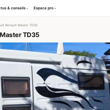
tus & conseils
Espace pro
▾
▾
lt Renault Master TD35
 Master TD35