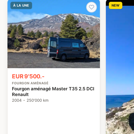
À LA UNE
NEW
EUR 9'500.-
FOURGON AMÉNAGÉ
Fourgon aménagé Master T35 2.5 DCI
Renault
2004
250'000 km