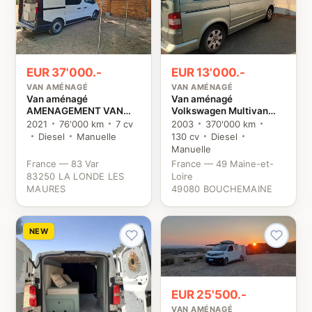
EUR 37'000.-
EUR 13'000.-
VAN AMÉNAGÉ
VAN AMÉNAGÉ
Van aménagé
Van aménagé
AMENAGEMENT VAN
Volkswagen Multivan
MANIA KIT NORD
TDI 130 VW
2021
76'000 km
7 cv
2003
370'000 km
TRAFIC 3 Renault
Diesel
Manuelle
130 cv
Diesel
Manuelle
France — 83 Var
France — 49 Maine-et-
83250 LA LONDE LES
Loire
MAURES
49080 BOUCHEMAINE
NEW
EUR 25'500.-
VAN AMÉNAGÉ