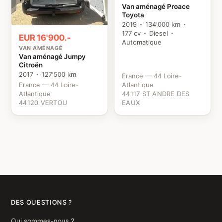
Van aménagé Proace
Toyota
2019
134'000 km
177 cv
Diesel
EUR 16'900.-
Automatique
VAN AMÉNAGÉ
Van aménagé Jumpy
Citroën
2017
127'500 km
France — 44 Loire-
France — 44 Loire-
Atlantique
Atlantique
44117 ST ANDRE DES
44120 VERTOU
EAUX
DES QUESTIONS ?
Qui sommes-nous ?