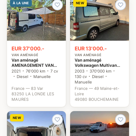
À LA UNE
NEW
EUR 37'000.-
EUR 13'000.-
VAN AMÉNAGÉ
VAN AMÉNAGÉ
Van aménagé
Van aménagé
AMENAGEMENT VAN
Volkswagen Multivan
MANIA KIT NORD
TDI 130 VW
2021
76'000 km
7 cv
2003
370'000 km
TRAFIC 3 Renault
Diesel
Manuelle
130 cv
Diesel
Manuelle
France — 83 Var
France — 49 Maine-et-
83250 LA LONDE LES
Loire
MAURES
49080 BOUCHEMAINE
NEW