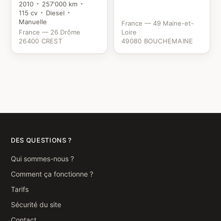
2010
257'000 km
115 cv
Diesel
Manuelle
France — 49 Maine-et-
France — 26 Drôme
Loire
26400 CREST
49080 BOUCHEMAINE
DES QUESTIONS ?
Qui sommes-nous ?
Comment ça fonctionne ?
Tarifs
Sécurité du site
Contact