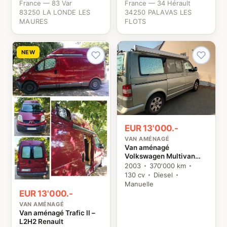
France — 83 Var
France — 34 Hérault
83250 LA LONDE LES
34250 PALAVAS LES
MAURES
FLOTS
NEW
EUR 13'000.-
VAN AMÉNAGÉ
Van aménagé
Volkswagen Multivan
TDI 130 VW
2003
370'000 km
130 cv
Diesel
Manuelle
EUR 13'000.-
VAN AMÉNAGÉ
Van aménagé Trafic II –
L2H2 Renault