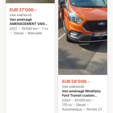
EUR 37'000.-
VAN AMÉNAGÉ
Van aménagé
AMENAGEMENT VAN
MANIA KIT NORD
2021
76'000 km
7 cv
TRAFIC 3 Renault
Diesel
Manuelle
EUR 58'000.-
VAN AMÉNAGÉ
Van aménagé Westfalia
Ford Transit custom
NUGGET Ford
2024
20'000 km
170 cv
Diesel
Automatique
Permis C1