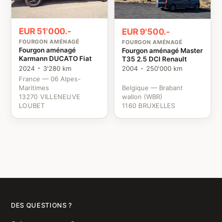
EUR 51'000.-
EUR 9'500.-
FOURGON AMÉNAGÉ
FOURGON AMÉNAGÉ
Fourgon aménagé
Fourgon aménagé Master
Karmann DUCATO Fiat
T35 2.5 DCI Renault
2024
3'280 km
2004
250'000 km
France — 06 Alpes-
Maritimes
Belgique — Brabant
13270 VILLENEUVE
wallon (WBR)
LOUBET
1160 BRUXELLES
DES QUESTIONS ?