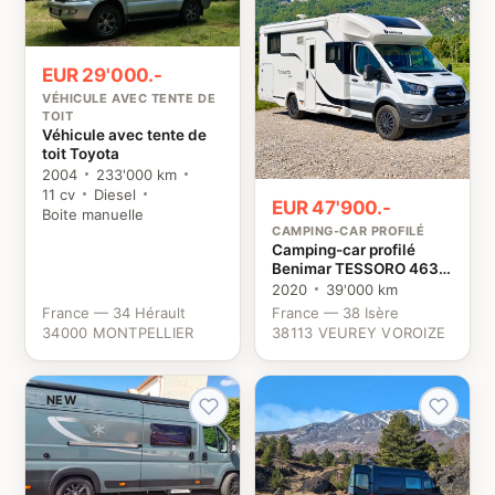
EUR 29'000.-
VÉHICULE AVEC TENTE DE
TOIT
Véhicule avec tente de
toit Toyota
2004
233'000 km
11 cv
Diesel
EUR 47'900.-
Boite manuelle
CAMPING-CAR PROFILÉ
Camping-car profilé
Benimar TESSORO 463
UP Ford
2020
39'000 km
France — 34 Hérault
France — 38 Isère
34000 MONTPELLIER
38113 VEUREY VOROIZE
NEW