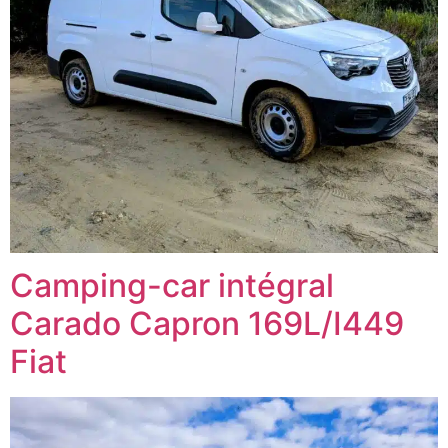
Camping-car intégral
Carado Capron 169L/I449
Fiat