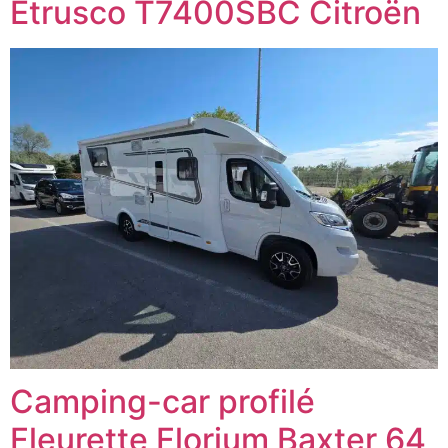
Etrusco T7400SBC Citroën
Camping-car profilé
Fleurette Florium Baxter 64