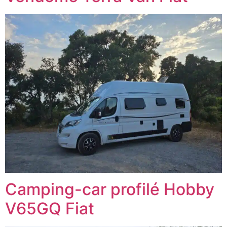
Camping-car profilé Hobby
V65GQ Fiat