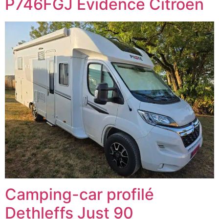
P746FGJ Evidence Citroën
Camping-car profilé
Dethleffs Just 90