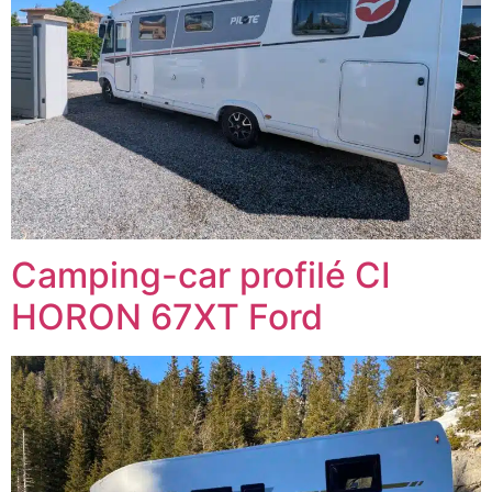
Camping-car profilé CI
HORON 67XT Ford