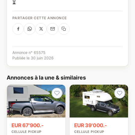
⏳
PARTAGER CETTE ANNONCE
Annonce n° 65575
Publiée le 30 juin 2026
Annonces à la une & similaires
EUR 67'900.-
EUR 39'000.-
CELLULE PICKUP
CELLULE PICKUP