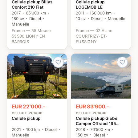
Cellule pickup Billys
Cellule pickup
Confort 210 Fiat
LOGEMOBILE
2017
65'000 km
2011
160'000 km
180 cv
Diesel
10 cv
Diesel
Manuelle
Manuelle
France — 55 Meuse
France — 02 Aisne
55500 LIGNY EN
COURTRIZY-ET-
BARROIS
FUSSIGNY
EUR 22'000.-
EUR 83'900.-
CELLULE PICKUP
CELLULE PICKUP
Cellule pickup
Cellule pickup Globe
Camper Offraod 195
Toyota
2021
100 km
Diesel
2018
76'500 km
Manuelle
150 cv
Diesel