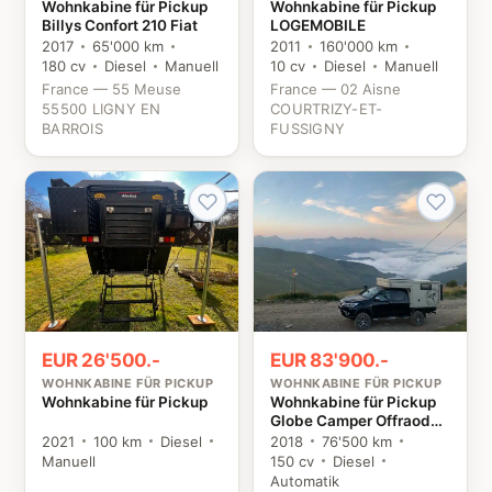
Wohnkabine für Pickup
Wohnkabine für Pickup
Billys Confort 210 Fiat
LOGEMOBILE
2017
65'000 km
2011
160'000 km
180 cv
Diesel
Manuell
10 cv
Diesel
Manuell
France — 55 Meuse
France — 02 Aisne
55500 LIGNY EN
COURTRIZY-ET-
BARROIS
FUSSIGNY
EUR 26'500.-
EUR 83'900.-
WOHNKABINE FÜR PICKUP
WOHNKABINE FÜR PICKUP
Wohnkabine für Pickup
Wohnkabine für Pickup
Globe Camper Offraod
195 Toyota
2021
100 km
Diesel
2018
76'500 km
Manuell
150 cv
Diesel
Automatik