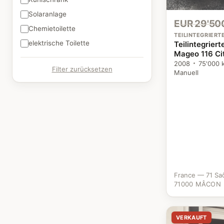
Solaranlage
EUR 29'50
Chemietoilette
TEILINTEGRIER
elektrische Toilette
Teilintegrier
Mageo 116 Ci
2008
75'000 
Filter zurücksetzen
Manuell
France — 71 Sa
71000 MÂCON
VERKAUFT