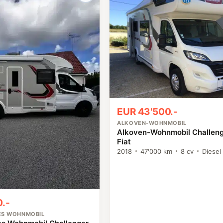
EUR 43'500.-
ALKOVEN-WOHNMOBIL
Alkoven-Wohnmobil Challen
Fiat
2018
47'000 km
8 cv
Diesel
.-
TES WOHNMOBIL