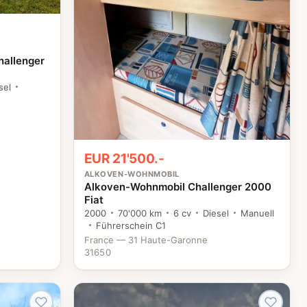
hallenger
sel
EUR 21'500.-
ALKOVEN-WOHNMOBIL
Alkoven-Wohnmobil Challenger 2000
Fiat
2000
70'000 km
6 cv
Diesel
Manuell
Führerschein C1
France — 31 Haute-Garonne
31650