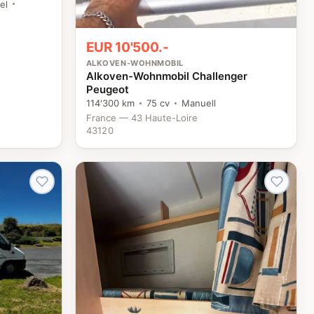
el
EUR 10'500.-
ALKOVEN-WOHNMOBIL
Alkoven-Wohnmobil Challenger
Peugeot
114'300 km
75 cv
Manuell
France — 43 Haute-Loire
43120