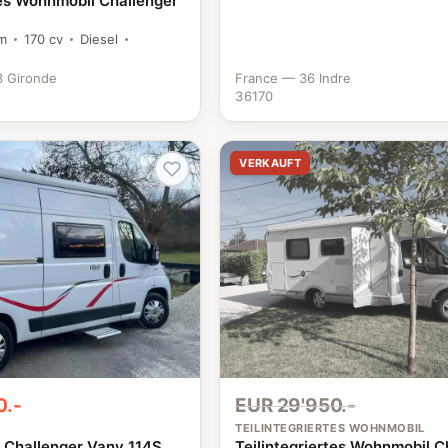
tes Wohnmobil Challenger
km
170 cv
Diesel
3 Gironde
France — 36 Indre
36170
VERKAUFT
0.-
EUR 29'950.-
TEILINTEGRIERTES WOHNMOBIL
Challenger Vany 114S
Teilintegriertes Wohnmobil C