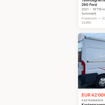
Teilintegrier
260 Ford
2021
19'718 
Automatik
Frankreich — 3
33460
EUR 42'00
KASTENWAGEN
Kastenwagen 