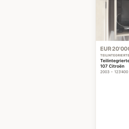
EUR 20'00
TEILINTEGRIER
Teilintegrier
107 Citroën
2003
123'400