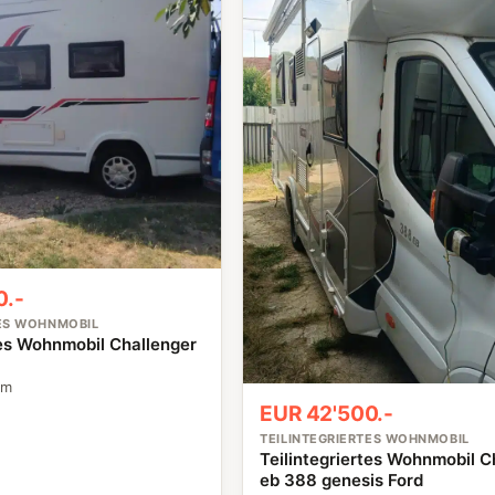
0.-
TES WOHNMOBIL
tes Wohnmobil Challenger
km
EUR 42'500.-
TEILINTEGRIERTES WOHNMOBIL
Teilintegriertes Wohnmobil C
eb 388 genesis Ford