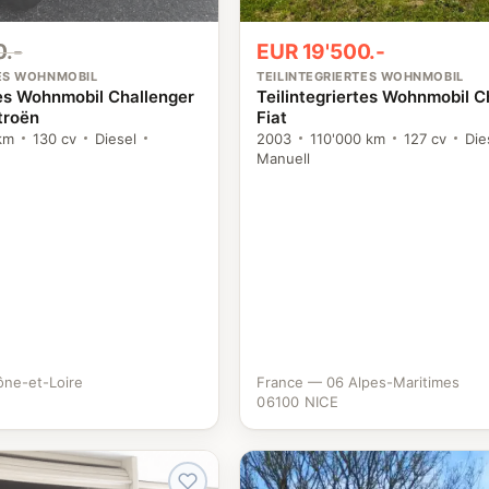
0.-
EUR 19'500.-
TES WOHNMOBIL
TEILINTEGRIERTES WOHNMOBIL
tes Wohnmobil Challenger
Teilintegriertes Wohnmobil C
troën
Fiat
km
130 cv
Diesel
2003
110'000 km
127 cv
Die
Manuell
ône-et-Loire
France — 06 Alpes-Maritimes
06100 NICE