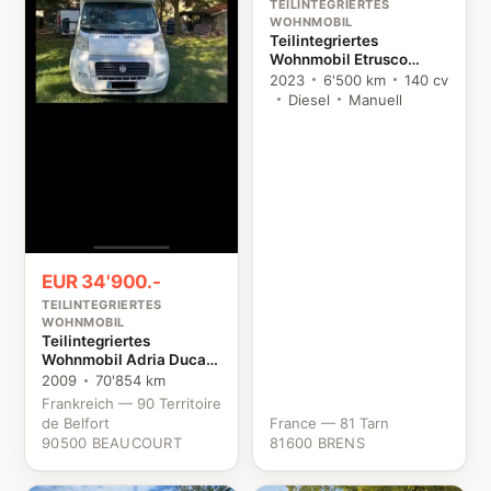
TEILINTEGRIERTES
WOHNMOBIL
Teilintegriertes
Wohnmobil Etrusco
T7400SBC Citroën
2023
6'500 km
140 cv
Diesel
Manuell
EUR 34'900.-
TEILINTEGRIERTES
WOHNMOBIL
Teilintegriertes
Wohnmobil Adria Ducato
Fiat
2009
70'854 km
Frankreich — 90 Territoire
de Belfort
France — 81 Tarn
90500 BEAUCOURT
81600 BRENS