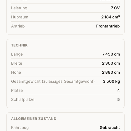
Leistung
7 CV
Hubraum
2'184 cm³
Antrieb
Frontantrieb
TECHNIK
Länge
7'450 cm
Breite
2'300 cm
Höhe
2'880 cm
Gesamtgewicht (zulässiges Gesamtgewicht)
3'500 kg
Plätze
4
Schlafplätze
5
ALLGEMEINER ZUSTAND
Fahrzeug
Gebraucht