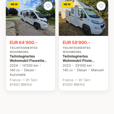
NEW
NEW
EUR 64'900.-
EUR 58'900.-
TEILINTEGRIERTES
TEILINTEGRIERTES
WOHNMOBIL
WOHNMOBIL
Teilintegriertes
Teilintegriertes
Wohnmobil Fleurette
Wohnmobil Pilote
Florium Baxter 64 LDF
P746FGJ Evidence
2024
14'500 km
2023
33'000 km
Fiat
Citroën
140 cv
Diesel
140 cv
Diesel
Manuell
Automatik
France — 81 Tarn
France — 81 Tarn
81600 BRENS
81600 BRENS