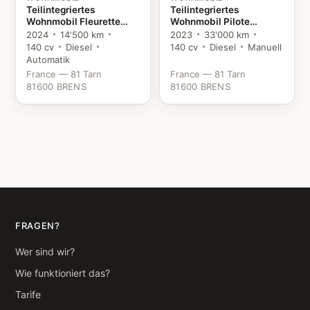
Teilintegriertes
Teilintegriertes
Wohnmobil Fleurette
Wohnmobil Pilote
Florium Baxter 64 LDF
P746FGJ Evidence
2024
14'500 km
2023
33'000 km
Fiat
Citroën
140 cv
Diesel
140 cv
Diesel
Manuell
Automatik
France — 81 Tarn
France — 81 Tarn
81600 BRENS
81600 BRENS
FRAGEN?
Wer sind wir?
Wie funktioniert das?
Tarife