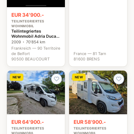
EUR 34'900.-
TEILINTEGRIERTES
WOHNMOBIL
Teilintegriertes
Wohnmobil Adria Ducato
Fiat
2009
70'854 km
Frankreich — 90 Territoire
de Belfort
France — 81 Tarn
90500 BEAUCOURT
81600 BRENS
NEW
NEW
EUR 64'900.-
EUR 58'900.-
TEILINTEGRIERTES
TEILINTEGRIERTES
WOHNMOBIL
WOHNMOBIL