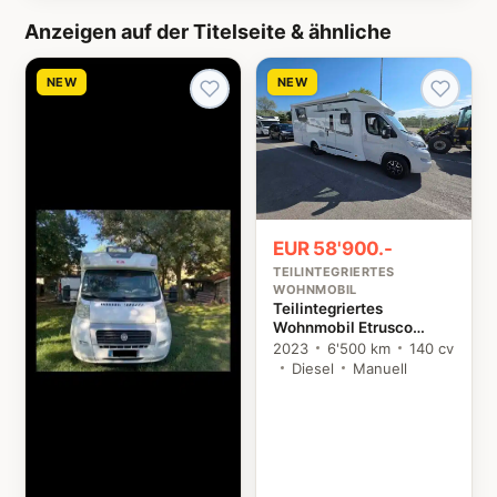
Anzeigen auf der Titelseite & ähnliche
NEW
NEW
EUR 58'900.-
TEILINTEGRIERTES
WOHNMOBIL
Teilintegriertes
Wohnmobil Etrusco
T7400SBC Citroën
2023
6'500 km
140 cv
Diesel
Manuell