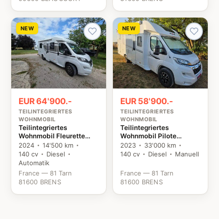
NEW
NEW
EUR 64'900.-
EUR 58'900.-
TEILINTEGRIERTES
TEILINTEGRIERTES
WOHNMOBIL
WOHNMOBIL
Teilintegriertes
Teilintegriertes
Wohnmobil Fleurette
Wohnmobil Pilote
Florium Baxter 64 LDF
P746FGJ Evidence
2024
14'500 km
2023
33'000 km
Fiat
Citroën
140 cv
Diesel
140 cv
Diesel
Manuell
Automatik
France — 81 Tarn
France — 81 Tarn
81600 BRENS
81600 BRENS