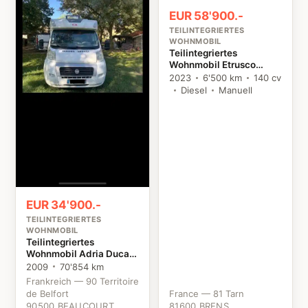
EUR 58'900.-
TEILINTEGRIERTES
WOHNMOBIL
Teilintegriertes
Wohnmobil Etrusco
T7400SBC Citroën
2023
6'500 km
140 cv
Diesel
Manuell
EUR 34'900.-
TEILINTEGRIERTES
WOHNMOBIL
Teilintegriertes
Wohnmobil Adria Ducato
Fiat
2009
70'854 km
Frankreich — 90 Territoire
de Belfort
France — 81 Tarn
90500 BEAUCOURT
81600 BRENS