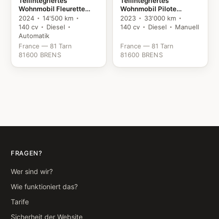
Teilintegriertes
Teilintegriertes
Wohnmobil Fleurette
Wohnmobil Pilote
Florium Baxter 64 LDF
P746FGJ Evidence
2024
14'500 km
2023
33'000 km
Fiat
Citroën
140 cv
Diesel
140 cv
Diesel
Manuell
Automatik
France — 81 Tarn
France — 81 Tarn
81600 BRENS
81600 BRENS
FRAGEN?
Wer sind wir?
Wie funktioniert das?
Tarife
Sicherheit der Website