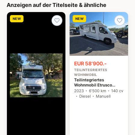
Anzeigen auf der Titelseite & ähnliche
NEW
NEW
EUR 58'900.-
TEILINTEGRIERTES
WOHNMOBIL
Teilintegriertes
Wohnmobil Etrusco
T7400SBC Citroën
2023
6'500 km
140 cv
Diesel
Manuell