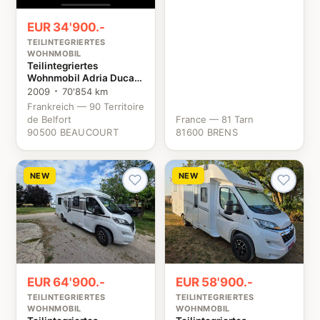
EUR 34'900.-
TEILINTEGRIERTES
WOHNMOBIL
Teilintegriertes
Wohnmobil Adria Ducato
Fiat
2009
70'854 km
Frankreich — 90 Territoire
de Belfort
France — 81 Tarn
90500 BEAUCOURT
81600 BRENS
NEW
NEW
EUR 64'900.-
EUR 58'900.-
TEILINTEGRIERTES
TEILINTEGRIERTES
WOHNMOBIL
WOHNMOBIL