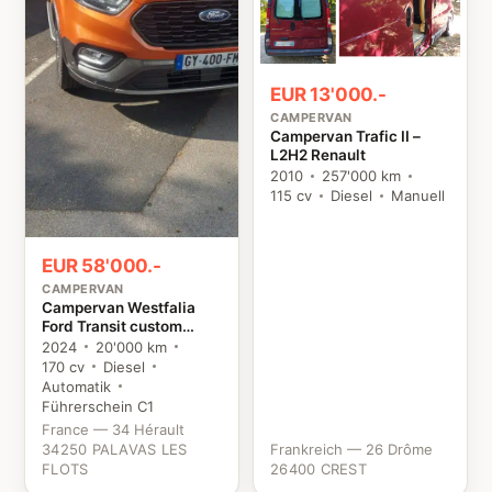
EUR 13'000.-
CAMPERVAN
Campervan Trafic II –
L2H2 Renault
2010
257'000 km
115 cv
Diesel
Manuell
EUR 58'000.-
CAMPERVAN
Campervan Westfalia
Ford Transit custom
NUGGET Ford
2024
20'000 km
170 cv
Diesel
Automatik
Führerschein C1
France — 34 Hérault
34250 PALAVAS LES
Frankreich — 26 Drôme
FLOTS
26400 CREST