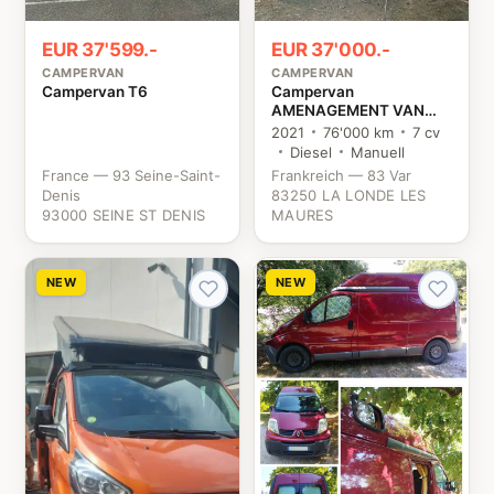
EUR 37'599.-
EUR 37'000.-
CAMPERVAN
CAMPERVAN
Campervan T6
Campervan
AMENAGEMENT VAN
MANIA KIT NORD
2021
76'000 km
7 cv
TRAFIC 3 Renault
Diesel
Manuell
France — 93 Seine-Saint-
Frankreich — 83 Var
Denis
83250 LA LONDE LES
93000 SEINE ST DENIS
MAURES
NEW
NEW