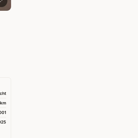
cht
 km
001
025