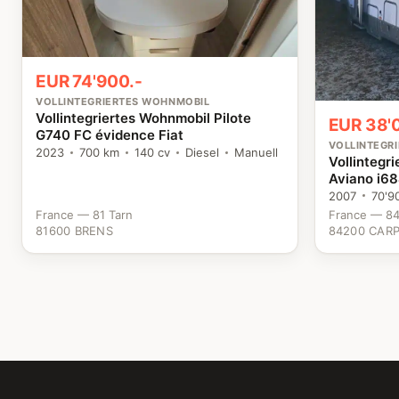
EUR 74'900.-
VOLLINTEGRIERTES WOHNMOBIL
Vollintegriertes Wohnmobil Pilote
EUR 38'
G740 FC évidence Fiat
VOLLINTEGR
2023
700 km
140 cv
Diesel
Manuell
Vollintegr
Aviano i68
2007
70'9
France — 81 Tarn
France — 84
81600 BRENS
84200 CAR