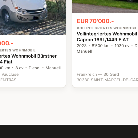
EUR 70'000.-
VOLLINTEGRIERTES WOHNMOBIL
Vollintegriertes Wohnmobi
Capron 169L/I449 FIAT
000.-
2023
8'500 km
1030 cv
D
IERTES WOHNMOBIL
Manuell
iertes Wohnmobil Bürstner
4 Fiat
00 km
8 cv
Diesel
Manuell
 Vaucluse
Frankreich — 30 Gard
PENTRAS
30330 SAINT-MARCEL-DE-CAR