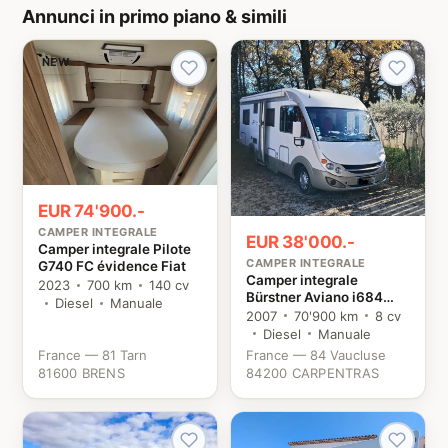
Annunci in primo piano & simili
NEW
EUR 74'900.-
CAMPER INTEGRALE
EUR 38'000.-
Camper integrale Pilote
CAMPER INTEGRALE
G740 FC évidence Fiat
Camper integrale
2023
700 km
140 cv
Bürstner Aviano i684
Diesel
Manuale
Fiat
2007
70'900 km
8 cv
Diesel
Manuale
France — 81 Tarn
France — 84 Vaucluse
81600 BRENS
84200 CARPENTRAS