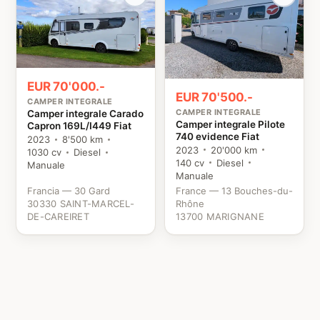
EUR 70'000.-
EUR 70'500.-
CAMPER INTEGRALE
CAMPER INTEGRALE
Camper integrale Carado
Camper integrale Pilote
Capron 169L/I449 Fiat
740 evidence Fiat
2023
8'500 km
2023
20'000 km
1030 cv
Diesel
140 cv
Diesel
Manuale
Manuale
Francia — 30 Gard
France — 13 Bouches-du-
30330 SAINT-MARCEL-
Rhône
DE-CAREIRET
13700 MARIGNANE