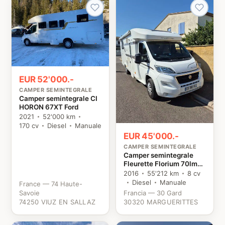
EUR 52'000.-
CAMPER SEMINTEGRALE
Camper semintegrale CI
HORON 67XT Ford
2021
52'000 km
170 cv
Diesel
Manuale
EUR 45'000.-
CAMPER SEMINTEGRALE
Camper semintegrale
Fleurette Florium 70lmx
Fiat
2016
55'212 km
8 cv
Diesel
Manuale
France — 74 Haute-
Savoie
Francia — 30 Gard
74250 VIUZ EN SALLAZ
30320 MARGUERITTES