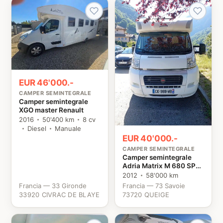
EUR 46'000.-
CAMPER SEMINTEGRALE
Camper semintegrale
XGO master Renault
2016
50'400 km
8 cv
Diesel
Manuale
EUR 40'000.-
CAMPER SEMINTEGRALE
Camper semintegrale
Adria Matrix M 680 SP
Fiat
2012
58'000 km
Francia — 33 Gironde
Francia — 73 Savoie
33920 CIVRAC DE BLAYE
73720 QUEIGE