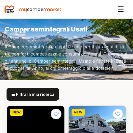
☰
Camper semintegrali Usati
196 annunci
Il Camper semintegrale è apprezzato per il suo equilibrio
tra comfort, compattezza e consumi contenuti. Trovate qui
gli annunci di Camper semintegrali Usato e filtrate in base
al budget, all'Anno, al chilometraggio o alle dotazioni.
☰ Filtra la mia ricerca
NEW
NEW