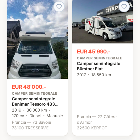
EUR 45'990.-
CAMPER SEMINTEGRALE
Camper semintegrale
Bürstner Fiat
2017
18'550 km
EUR 48'000.-
CAMPER SEMINTEGRALE
Camper semintegrale
Benimar Tessoro 483
Ford
2019
30'000 km
170 cv
Diesel
Manuale
Francia — 22 Côtes-
Francia — 73 Savoie
d'Armor
73100 TRESSERVE
22500 KERFOT