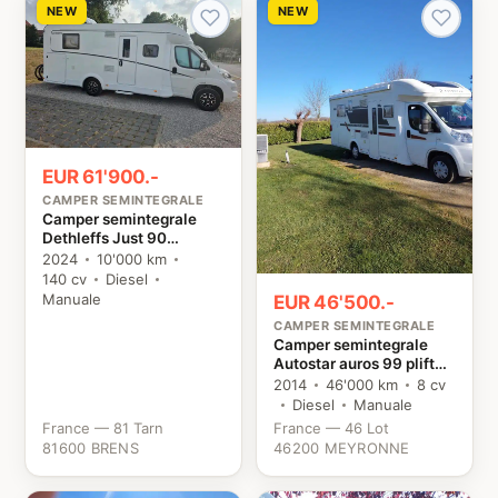
NEW
NEW
EUR 61'900.-
CAMPER SEMINTEGRALE
Camper semintegrale
Dethleffs Just 90
T7052DBL Citroën
2024
10'000 km
140 cv
Diesel
Manuale
EUR 46'500.-
CAMPER SEMINTEGRALE
Camper semintegrale
Autostar auros 99 plift
Fiat
2014
46'000 km
8 cv
Diesel
Manuale
France — 81 Tarn
France — 46 Lot
81600 BRENS
46200 MEYRONNE