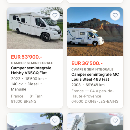
EUR 53'900.-
EUR 36'500.-
CAMPER SEMINTEGRALE
Camper semintegrale
CAMPER SEMINTEGRALE
Hobby V65GQ Fiat
Camper semintegrale MC
2022
18'500 km
Louis Steel 463 Fiat
140 cv
Diesel
2008
69'648 km
Manuale
France — 04 Alpes-de-
France — 81 Tarn
Haute-Provence
81600 BRENS
04000 DIGNE-LES-BAINS