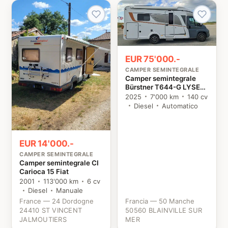
EUR 75'000.-
CAMPER SEMINTEGRALE
Camper semintegrale
Bürstner T644-G LYSEO
TD PRIVILEGE EDITION
2025
7'000 km
140 cv
Fiat
Diesel
Automatico
EUR 14'000.-
CAMPER SEMINTEGRALE
Camper semintegrale CI
Carioca 15 Fiat
2001
113'000 km
6 cv
Diesel
Manuale
France — 24 Dordogne
Francia — 50 Manche
24410 ST VINCENT
50560 BLAINVILLE SUR
JALMOUTIERS
MER