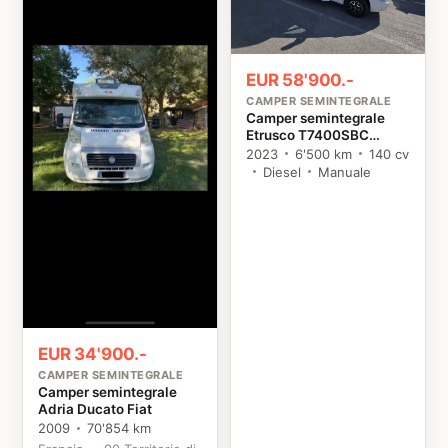
EUR 58'900.-
CAMPER SEMINTEGRALE
Camper semintegrale
Etrusco T7400SBC
Citroën
2023
6'500 km
140 cv
Diesel
Manuale
EUR 34'900.-
CAMPER SEMINTEGRALE
Camper semintegrale
Adria Ducato Fiat
2009
70'854 km