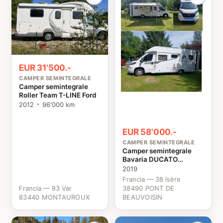
EUR 31'500.-
CAMPER SEMINTEGRALE
Camper semintegrale
Roller Team T-LINE Ford
2012
96'000 km
EUR 58'000.-
CAMPER SEMINTEGRALE
Camper semintegrale
Bavaria DUCATO
BAVARIA T746 Fiat
2019
Francia — 38 Isère
Francia — 83 Var
38490 PONT DE
83440 MONTAUROUX
BEAUVOISIN