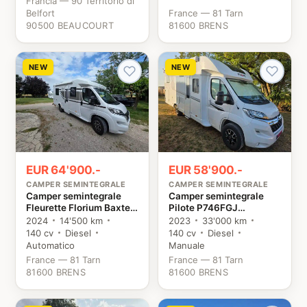
Francia — 90 Territorio di
Belfort
France — 81 Tarn
90500 BEAUCOURT
81600 BRENS
NEW
NEW
EUR 64'900.-
EUR 58'900.-
CAMPER SEMINTEGRALE
CAMPER SEMINTEGRALE
Camper semintegrale
Camper semintegrale
Fleurette Florium Baxter
Pilote P746FGJ
64 LDF Fiat
Evidence Citroën
2024
14'500 km
2023
33'000 km
140 cv
Diesel
140 cv
Diesel
Automatico
Manuale
France — 81 Tarn
France — 81 Tarn
81600 BRENS
81600 BRENS