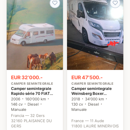
EUR 32'000.-
EUR 47'500.-
CAMPER SEMINTEGRALE
CAMPER SEMINTEGRALE
Camper semintegrale
Camper semintegrale
Rapido série 70 FIAT
Weinsberg Boxer
ALKO Fiat
Peugeot
2006
160'000 km
2018
34'000 km
146 cv
Diesel
130 cv
Diesel
Manuale
Manuale
Francia — 32 Gers
32160 PLAISANCE DU
France — 11 Aude
GERS
11800 LAURE MINERVOIS