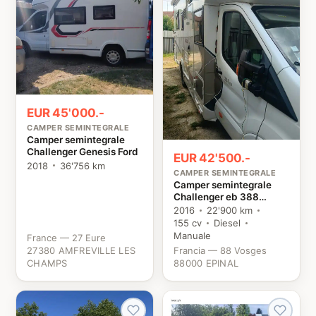
EUR 45'000.-
CAMPER SEMINTEGRALE
Camper semintegrale
Challenger Genesis Ford
EUR 42'500.-
2018
36'756 km
CAMPER SEMINTEGRALE
Camper semintegrale
Challenger eb 388
genesis Ford
2016
22'900 km
155 cv
Diesel
Manuale
France — 27 Eure
27380 AMFREVILLE LES
Francia — 88 Vosges
CHAMPS
88000 EPINAL