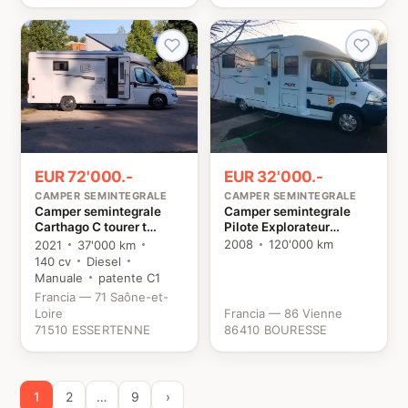
EUR 32'000.-
EUR 72'000.-
CAMPER SEMINTEGRALE
CAMPER SEMINTEGRALE
Camper semintegrale
Camper semintegrale
Pilote Explorateur
Carthago C tourer t
Renault
144QB Fiat
2008
120'000 km
2021
37'000 km
140 cv
Diesel
Manuale
patente C1
Francia — 71 Saône-et-
Loire
Francia — 86 Vienne
71510 ESSERTENNE
86410 BOURESSE
1
2
…
9
›