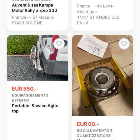
Auvent & sas Kampa
France — 44 Loire-
Motor Rally airpro 330
Atlantique
Francia — 57 Moselle
44117 ST ANDRE DES
57420 SOLGNE
EAUX
EUR 850.-
EQUIPAGGIAMENTO
ESTERNO
Portabici Sawico Agito
top
EUR 60.-
RISCALDAMENTO E
CLIMATIZZAZIONE