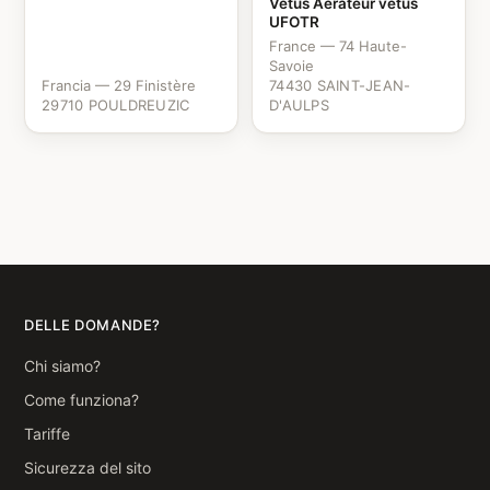
Vetus Aérateur vetus
UFOTR
France — 74 Haute-
Savoie
Francia — 29 Finistère
74430 SAINT-JEAN-
29710 POULDREUZIC
D'AULPS
DELLE DOMANDE?
Chi siamo?
Come funziona?
Tariffe
Sicurezza del sito