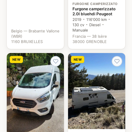
FURGONE CAMPERIZZATO
Furgone camperizzato
2.0l bluehdi Peugeot
2019
116'000 km
130 cv
Diesel
Manuale
Belgio — Brabante Vallone
(WBR)
Francia — 38 Isère
1160 BRUXELLES
38000 GRENOBLE
NEW
NEW