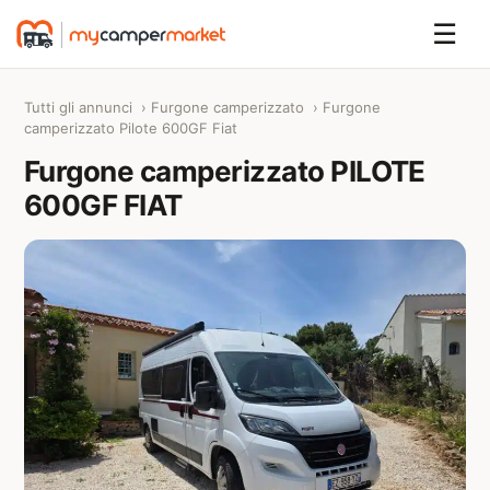
☰
Tutti gli annunci
›
Furgone camperizzato
› Furgone
camperizzato Pilote 600GF Fiat
Furgone camperizzato PILOTE
600GF FIAT