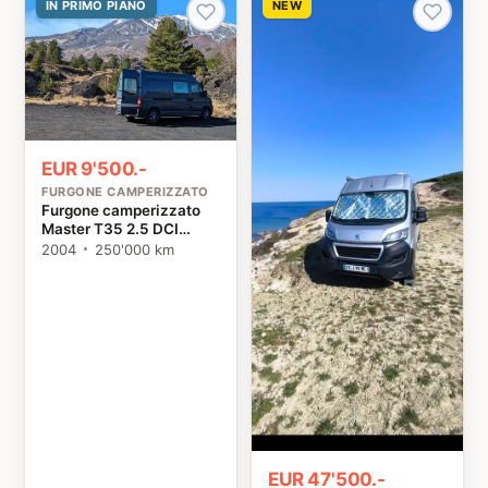
IN PRIMO PIANO
NEW
EUR 9'500.-
FURGONE CAMPERIZZATO
Furgone camperizzato
Master T35 2.5 DCI
Renault
2004
250'000 km
EUR 47'500.-