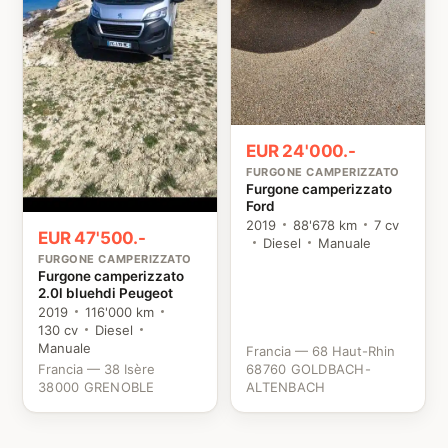
EUR 24'000.-
FURGONE CAMPERIZZATO
Furgone camperizzato
Ford
2019
88'678 km
7 cv
EUR 47'500.-
Diesel
Manuale
FURGONE CAMPERIZZATO
Furgone camperizzato
2.0l bluehdi Peugeot
2019
116'000 km
130 cv
Diesel
Manuale
Francia — 68 Haut-Rhin
Francia — 38 Isère
68760 GOLDBACH-
38000 GRENOBLE
ALTENBACH