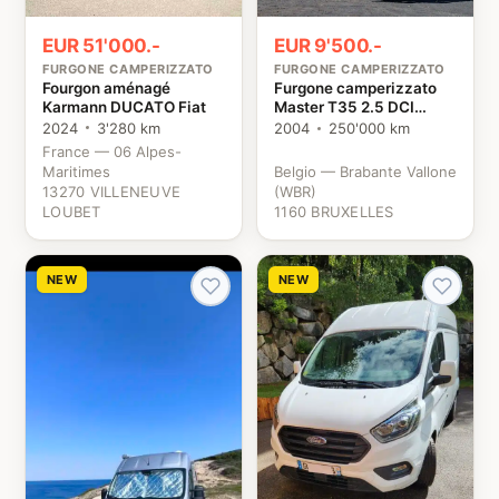
EUR 51'000.-
EUR 9'500.-
FURGONE CAMPERIZZATO
FURGONE CAMPERIZZATO
Fourgon aménagé
Furgone camperizzato
Karmann DUCATO Fiat
Master T35 2.5 DCI
Renault
2024
3'280 km
2004
250'000 km
France — 06 Alpes-
Maritimes
Belgio — Brabante Vallone
13270 VILLENEUVE
(WBR)
LOUBET
1160 BRUXELLES
NEW
NEW