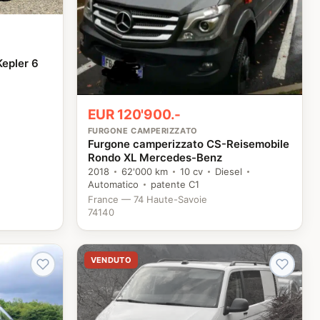
Kepler 6
EUR 120'900.-
FURGONE CAMPERIZZATO
Furgone camperizzato CS-Reisemobile
Rondo XL Mercedes-Benz
2018
62'000 km
10 cv
Diesel
Automatico
patente C1
France — 74 Haute-Savoie
74140
VENDUTO