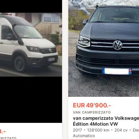
EUR 49'900.-
VAN CAMPERIZZATO
van camperizzato Volkswag
Édition 4Motion VW
2017
128'000 km
204 cv
Die
.-
Automatico
ERIZZATO