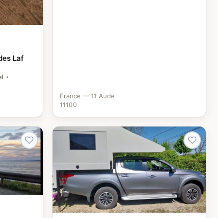
des Laf
el
France — 11 Aude
11100