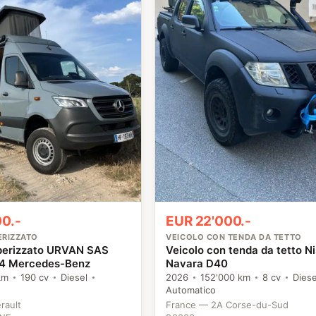
0.-
EUR 22'000.-
ERIZZATO
VEICOLO CON TENDA DA TETTO
perizzato URVAN SAS
Veicolo con tenda da tetto N
4 Mercedes-Benz
Navara D40
km
190 cv
Diesel
2026
152'000 km
8 cv
Diese
Automatico
rault
France — 2A Corse-du-Sud