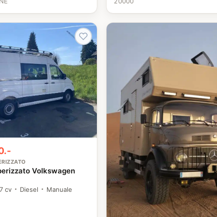
NE
20000
0.-
ERIZZATO
erizzato Volkswagen
7 cv
Diesel
Manuale