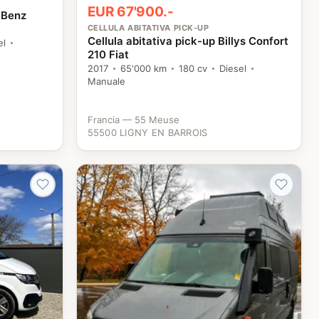
EUR 67'900.-
-Benz
CELLULA ABITATIVA PICK-UP
Cellula abitativa pick-up Billys Confort
el
210 Fiat
2017
65'000 km
180 cv
Diesel
Manuale
Francia — 55 Meuse
55500 LIGNY EN BARROIS