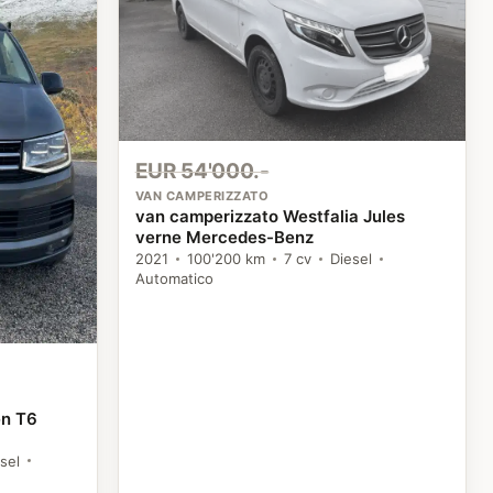
EUR 54'000.-
VAN CAMPERIZZATO
van camperizzato Westfalia Jules
verne Mercedes-Benz
2021
100'200 km
7 cv
Diesel
Automatico
en T6
sel