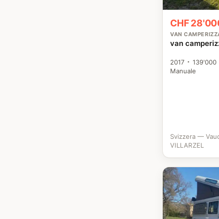
CHF 28'00
VAN CAMPERIZZ
van camperi
2017
139'000
Manuale
Svizzera — Vau
VILLARZEL