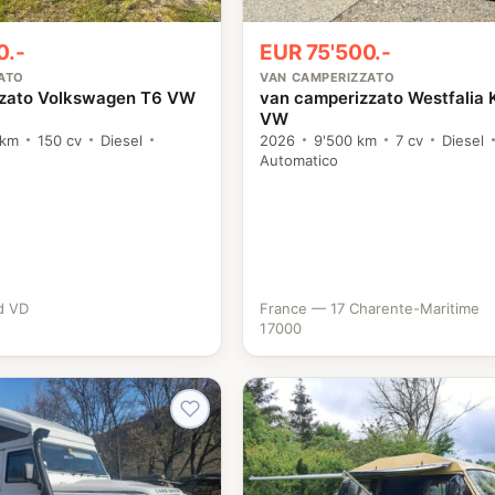
0.-
EUR 75'500.-
ATO
VAN CAMPERIZZATO
zzato Volkswagen T6 VW
van camperizzato Westfalia 
VW
 km
150 cv
Diesel
2026
9'500 km
7 cv
Diesel
Automatico
d VD
France — 17 Charente-Maritime
17000