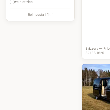
wc elettrico
Reimposta i filtri
Svizzera — Frib
SÂLES 1625