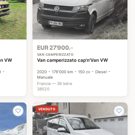
EUR 27'900.-
VAN CAMPERIZZATO
en VW
Van camperizzato cap'n'Van VW
l
2020
176'000 km
150 cv
Diesel
Manuale
Francia — 38 Isère
38520
VENDUTO