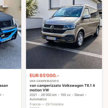
EUR 65'000.-
VAN CAMPERIZZATO
issan
van camperizzato Volkswagen T6.1 4
motion VW
l
2021
26'300 km
150 cv
Diesel
Automatico
Francia — 29 Finistère