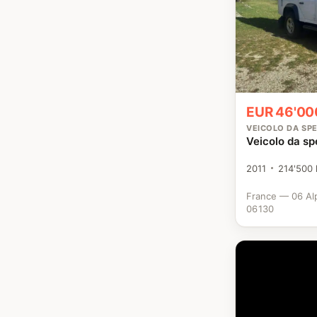
EUR 46'00
VEICOLO DA SPE
Veicolo da sp
2011
214'500
France — 06 Al
06130