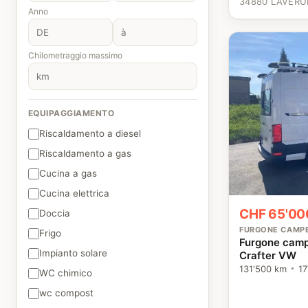
34880 LAVÉRU
Anno
Chilometraggio massimo
EQUIPAGGIAMENTO
Riscaldamento a diesel
Riscaldamento a gas
Cucina a gas
Cucina elettrica
CHF 65'00
Doccia
FURGONE CAMP
Frigo
Furgone camp
Impianto solare
Crafter VW
131'500 km
17
WC chimico
wc compost