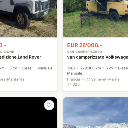
0.-
EUR 28'000.-
DIZIONE
VAN CAMPERIZZATO
edizione Land Rover
van camperizzato Volkswag
 km
8 cv
Diesel
Manuale
1987
278'000 km
6 cv
Diese
Manuale
pes-Maritimes
Francia — 77 Seine-et-Marne
77 320