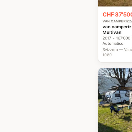
CHF 37'50
VAN CAMPERIZZ
van camperiz
Multivan
2017
167'000
Automatico
Svizzera — Vau
1080