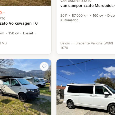
VAN CAMPERIZZATO
van camperizzato Mercedes
0.-
2011
87'000 km
160 cv
Dies
ATO
Automatico
zato Volkswagen T6
 km
150 cv
Diesel
d VD
Belgio — Brabante Vallone (WBR)
1070