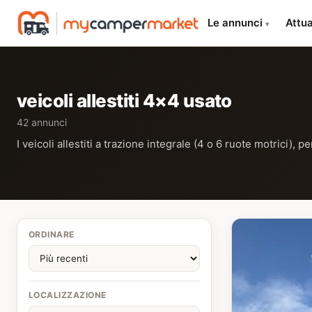
Le annunci
Attua
▾
veicoli allestiti 4×4 usato
42 annunci
I veicoli allestiti a trazione integrale (4 o 6 ruote motrici), pe
ORDINARE
LOCALIZZAZIONE