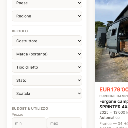
VEICOLO
EUR 179'00
FURGONE CAMP
Furgone cam
SPRINTER 4X
BUDGET & UTILIZZO
2025
13'000 
Prezzo
Automatico
France — 34 Hé