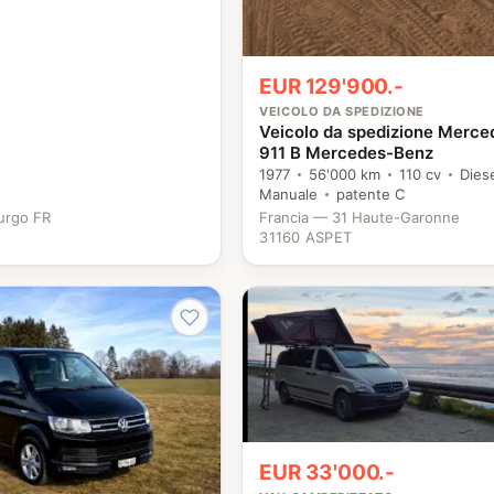
EUR 129'900.-
VEICOLO DA SPEDIZIONE
Veicolo da spedizione Merce
911 B Mercedes-Benz
1977
56'000 km
110 cv
Dies
Manuale
patente C
urgo FR
Francia — 31 Haute-Garonne
31160 ASPET
EUR 33'000.-