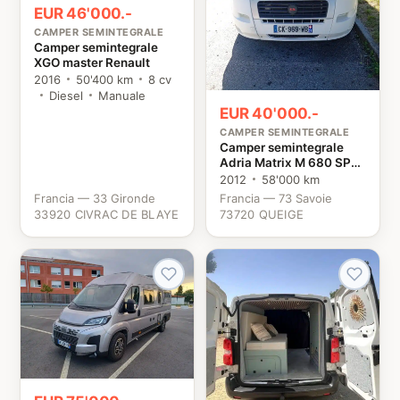
EUR 46'000.-
CAMPER SEMINTEGRALE
Camper semintegrale
XGO master Renault
2016
50'400 km
8 cv
Diesel
Manuale
EUR 40'000.-
CAMPER SEMINTEGRALE
Camper semintegrale
Adria Matrix M 680 SP
Fiat
2012
58'000 km
Francia — 33 Gironde
Francia — 73 Savoie
33920 CIVRAC DE BLAYE
73720 QUEIGE