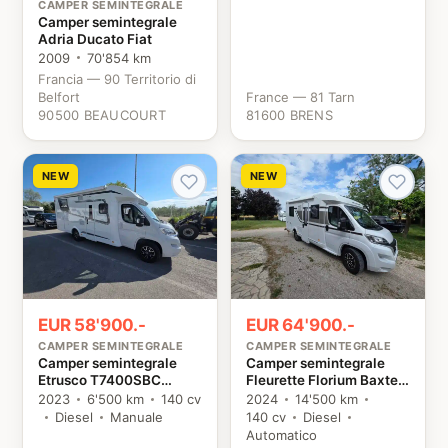
CAMPER SEMINTEGRALE
Camper semintegrale
Adria Ducato Fiat
2009
70'854 km
Francia — 90 Territorio di
Belfort
France — 81 Tarn
90500 BEAUCOURT
81600 BRENS
NEW
NEW
EUR 58'900.-
EUR 64'900.-
CAMPER SEMINTEGRALE
CAMPER SEMINTEGRALE
Camper semintegrale
Camper semintegrale
Etrusco T7400SBC
Fleurette Florium Baxter
Citroën
64 LDF Fiat
2023
6'500 km
140 cv
2024
14'500 km
Diesel
Manuale
140 cv
Diesel
Automatico