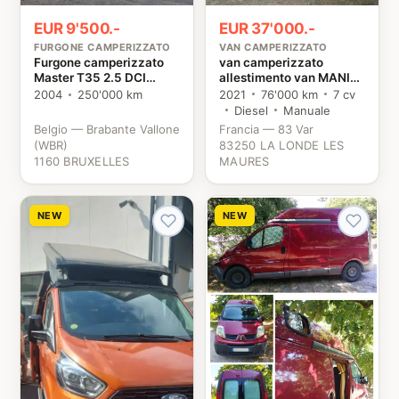
EUR 37'000.-
EUR 9'500.-
VAN CAMPERIZZATO
FURGONE CAMPERIZZATO
van camperizzato
Furgone camperizzato
allestimento van MANIA
Master T35 2.5 DCI
KIT NORD TRAFIC 3
Renault
2021
76'000 km
7 cv
2004
250'000 km
Renault
Diesel
Manuale
Belgio — Brabante Vallone
Francia — 83 Var
(WBR)
83250 LA LONDE LES
1160 BRUXELLES
MAURES
NEW
NEW