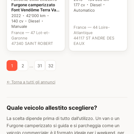
177 cv
Diesel
Furgone camperizzato
Font Vendôme Terra Van
Automatico
Fiat
2022
42'000 km
140 cv
Diesel
Manuale
France — 44 Loire-
France — 47 Lot-et-
Atlantique
Garonne
44117 ST ANDRE DES
47340 SAINT ROBERT
EAUX
…
1
2
31
32
← Torna a tutti gli annunci
Quale veicolo allestito scegliere?
La scelta dipende prima di tutto dall'utilizzo. Un van o un
Furgone camperizzato si guida e si parcheggia come un
veicolo commerciale: è il formato ideale per i weekend, per