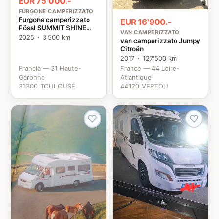
EUR 75'000.-
FURGONE CAMPERIZZATO
Furgone camperizzato
EUR 16'900.-
Pössl SUMMIT SHINE
VAN CAMPERIZZATO
640R Fiat
2025
3'500 km
van camperizzato Jumpy
Citroën
2017
127'500 km
Francia — 31 Haute-
France — 44 Loire-
Garonne
Atlantique
31300 TOULOUSE
44120 VERTOU