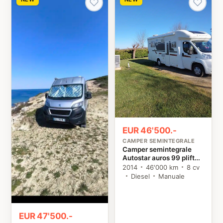
EUR 46'500.-
CAMPER SEMINTEGRALE
Camper semintegrale
Autostar auros 99 plift
Fiat
2014
46'000 km
8 cv
Diesel
Manuale
EUR 47'500.-