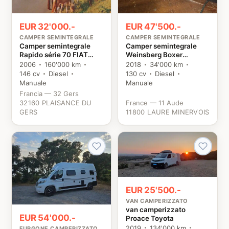
EUR 32'000.-
EUR 47'500.-
CAMPER SEMINTEGRALE
CAMPER SEMINTEGRALE
Camper semintegrale
Camper semintegrale
Rapido série 70 FIAT
Weinsberg Boxer
ALKO Fiat
Peugeot
2006
160'000 km
2018
34'000 km
146 cv
Diesel
130 cv
Diesel
Manuale
Manuale
Francia — 32 Gers
32160 PLAISANCE DU
France — 11 Aude
GERS
11800 LAURE MINERVOIS
EUR 25'500.-
VAN CAMPERIZZATO
van camperizzato
EUR 54'000.-
Proace Toyota
2019
134'000 km
FURGONE CAMPERIZZATO