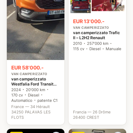
EUR 13'000.-
VAN CAMPERIZZATO
van camperizzato Trafic
II – L2H2 Renault
2010
257'000 km
115 cv
Diesel
Manuale
EUR 58'000.-
VAN CAMPERIZZATO
van camperizzato
Westfalia Ford Transit
custom NUGGET Ford
2024
20'000 km
170 cv
Diesel
Automatico
patente C1
France — 34 Hérault
34250 PALAVAS LES
Francia — 26 Drôme
FLOTS
26400 CREST