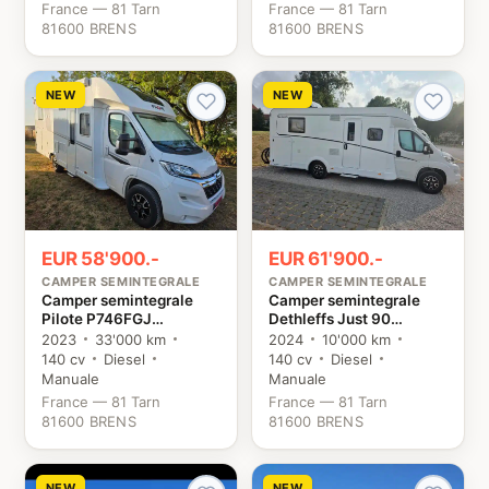
France — 81 Tarn
France — 81 Tarn
81600 BRENS
81600 BRENS
NEW
NEW
EUR 58'900.-
EUR 61'900.-
CAMPER SEMINTEGRALE
CAMPER SEMINTEGRALE
Camper semintegrale
Camper semintegrale
Pilote P746FGJ
Dethleffs Just 90
Evidence Citroën
T7052DBL Citroën
2023
33'000 km
2024
10'000 km
140 cv
Diesel
140 cv
Diesel
Manuale
Manuale
France — 81 Tarn
France — 81 Tarn
81600 BRENS
81600 BRENS
NEW
NEW