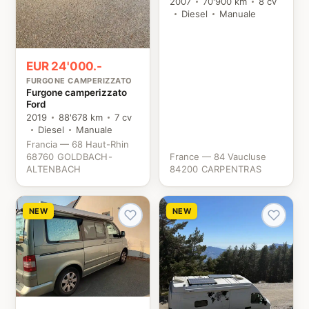
Fiat
2007
70'900 km
8 cv
Diesel
Manuale
EUR 24'000.-
FURGONE CAMPERIZZATO
Furgone camperizzato
Ford
2019
88'678 km
7 cv
Diesel
Manuale
Francia — 68 Haut-Rhin
68760 GOLDBACH-
France — 84 Vaucluse
ALTENBACH
84200 CARPENTRAS
NEW
NEW