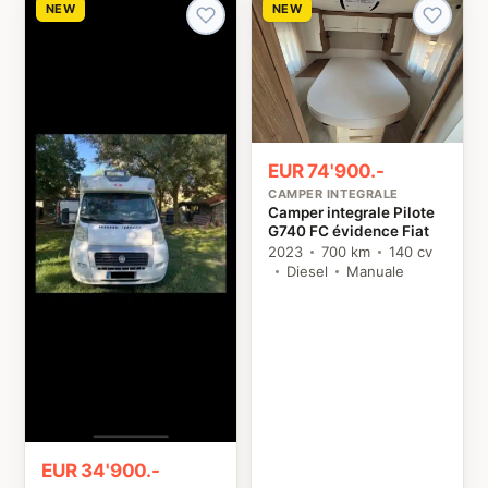
NEW
NEW
EUR 74'900.-
CAMPER INTEGRALE
Camper integrale Pilote
G740 FC évidence Fiat
2023
700 km
140 cv
Diesel
Manuale
EUR 34'900.-