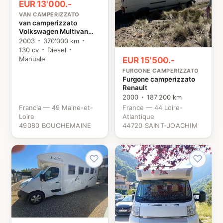
EUR 13'000.-
VAN CAMPERIZZATO
van camperizzato
Volkswagen Multivan
TDI 130 VW
2003
370'000 km
130 cv
Diesel
Manuale
EUR 15'500.-
FURGONE CAMPERIZZATO
Furgone camperizzato
Renault
2000
187'200 km
Francia — 49 Maine-et-
France — 44 Loire-
Loire
Atlantique
49080 BOUCHEMAINE
44720 SAINT-JOACHIM