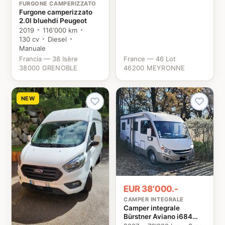
FURGONE CAMPERIZZATO
Furgone camperizzato
2.0l bluehdi Peugeot
2019
116'000 km
130 cv
Diesel
Manuale
Francia — 38 Isère
France — 46 Lot
38000 GRENOBLE
46200 MEYRONNE
NEW
EUR 38'000.-
CAMPER INTEGRALE
Camper integrale
Bürstner Aviano i684